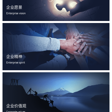
企业愿景
Enterprise vision
企业精神
Enterprise spirit
企业价值观
Corporate values